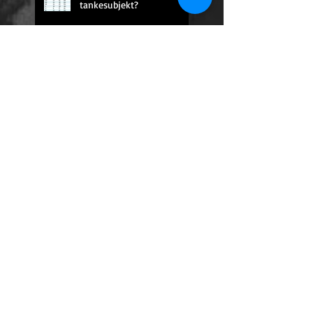
tankesubjekt?
En oförglömlig omelett.
Konsten att svära utan att
svära.
För ett sista silvermynt
Hur uttalar man