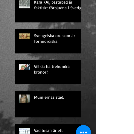
Kära KAJ, bastubad är
faktiskt förbjudna i Sverige
Svengelska ord som är
fornnordiska
Vill du ha trehundra
kronor?
Mumiernas stad.
Vad tusan är ett