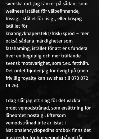
svenska ord. Jag tänker på sådant som 
wellness istället för välbefinnande, 
frissigt istället för risigt, eller krispig 
istället för 
knaprig/knaperstekt/frisk/spröd – men 
också sådana märkligheter som 
fatshaming, istället för att ens fundera 
över en begriplig och mer träffande 
svensk motsvarighet, som t.ex. fetthån. 
Det ordet bjuder jag för övrigt på (men 
frivillig royalty kan swishas till 073 072 
19 26).
I dag slår jag ett slag för det vackra 
ordet vemodstrånad, som ersättning för 
låneordet nostalgi. Eftersom 
vemodstrånad inte är listat i 
Nationalencyclopedins ordbok finns det 
inga regler för hur vemodstrånad får 