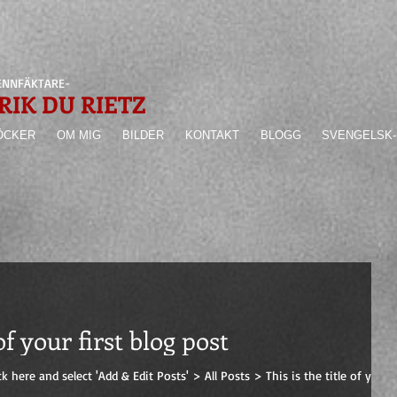
ENNFÄKTARE-
RIK DU RIETZ
ÖCKER
OM MIG
BILDER
KONTAKT
BLOGG
SVENGELSK-
 of your first blog post
ck here and select 'Add & Edit Posts' > All Posts > This is the title of your