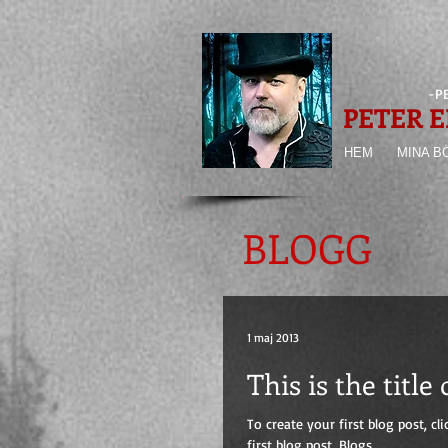
-P
PETER E
HEM
MINA B
BLOGG
1 maj 2013
This is the title
To create your first blog post, cli
first blog post. Blogs...