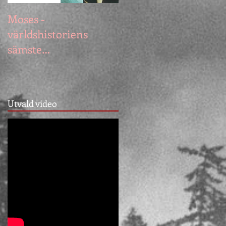
Moses -
Vådan av att resa me
världshistoriens
SJ
sämste
vildmarksguide?
Utvald video