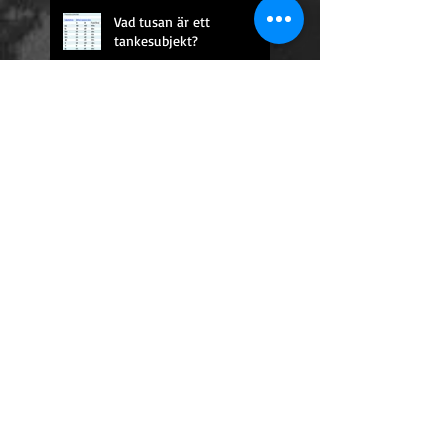
Vad tusan är ett
tankesubjekt?
En oförglömlig omelett.
Konsten att svära utan att
svära.
För ett sista silvermynt