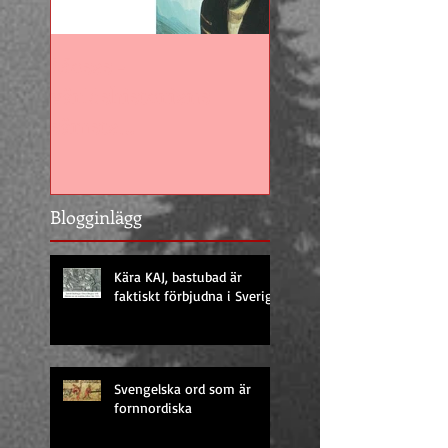
Moses -
Vådan av att resa
världshistoriens
SJ
sämste
vildmarksguide?
Blogginlägg
Kära KAJ, bastubad är
faktiskt förbjudna i Sverige
Svengelska ord som är
fornnordiska