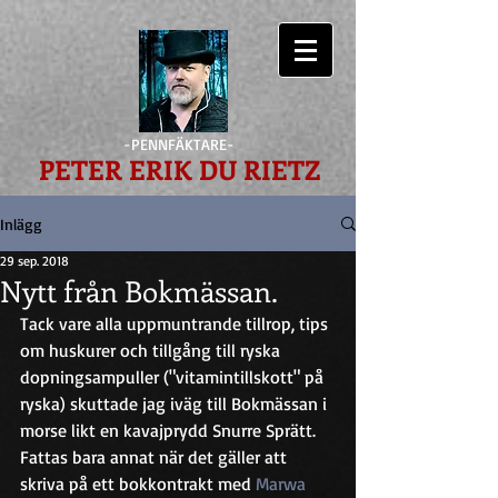
-PENNFÄKTARE-
PETER ERIK DU RIETZ
Inlägg
29 sep. 2018
Nytt från Bokmässan.
Tack vare alla uppmuntrande tillrop, tips 
om huskurer och tillgång till ryska 
dopningsampuller ("vitamintillskott" på 
ryska) skuttade jag iväg till Bokmässan i 
morse likt en kavajprydd Snurre Sprätt. 
Fattas bara annat när det gäller att 
skriva på ett bokkontrakt med 
Marwa 