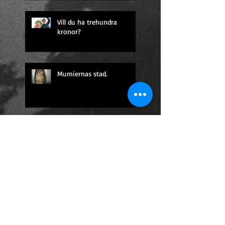
Vill du ha trehundra
kronor?
Mumiernas stad.
Vad tusan är ett
tankesubjekt?
En oförglömlig omelett.