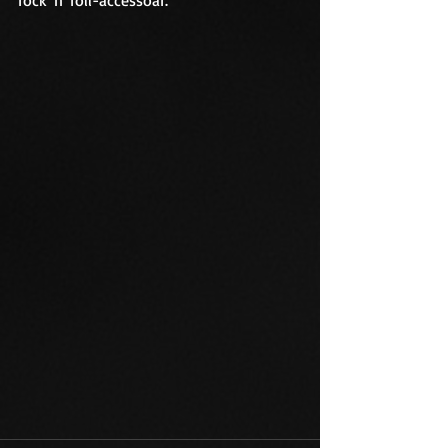
rock 'n' roll-accessoar.