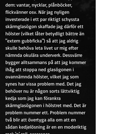
dem: vantar, nycklar, plånböcker, 
flickvänner osv. När jag nyligen 
investerade i ett par riktigt schyssta 
skärmglasögon skaffade jag därför ett 
hölster (vilket låter betydligt bättre än 
"extern gubbficka") så att jag aldrig 
skulle behöva leta livet ur mig efter 
nämnda okulära underverk. Dessvärre 
bygger alltsammans på att jag kommer 
ihåg att stoppa ned glasögonen i 
ovannämnda hölster, vilket jag som 
synes har vissa problem med. Det jag 
behöver nu är någon sorts lättviktig 
kedja som jag kan förankra 
skärmglasögonen i hölstret med. Det är 
problem nummer ett. Problem nummer 
två blir att övertyga alla om att en 
sådan kedjelösning är en en moderiktig 